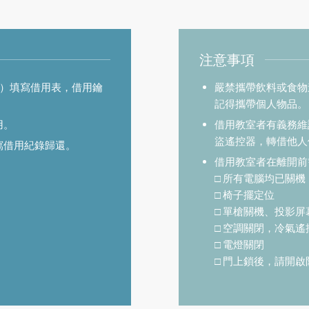
注意事項
室）填寫借用表，借用鑰
嚴禁攜帶飲料或食物
記得攜帶個人物品。
用。
借用教室者有義務維
盜遙控器，轉借他人
寫借用紀錄歸還。
借用教室者在離開前
□ 所有電腦均已關機
□ 椅子擺定位
□ 單槍關機、投影屏
□ 空調關閉，冷氣
□ 電燈關閉
□ 門上鎖後，請開啟