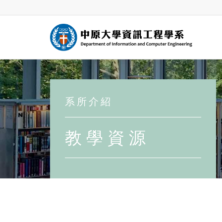
系 所 介 紹
教 學 資 源