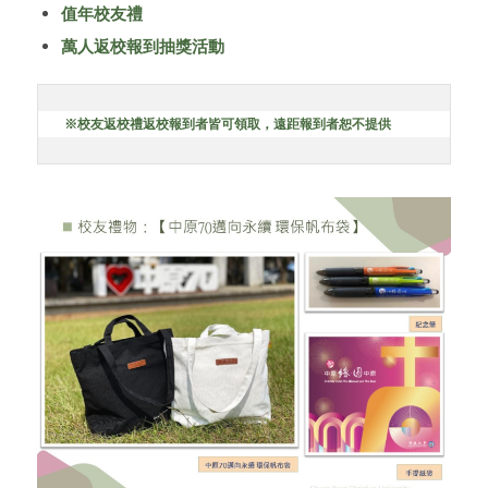
值年校友禮
萬人返校報到抽獎活動
※校友返校禮
返校報到者皆可領取，遠距報到者恕不提供