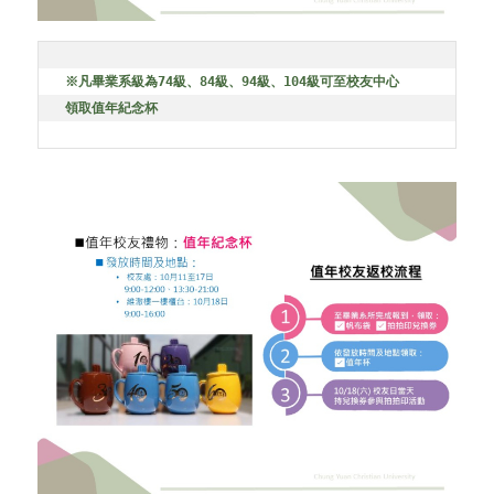
※凡畢業系級為
74
級、
84
級、
94
級、
104
級可至校友中心
領取值年紀念杯