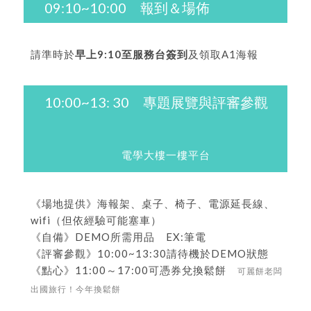
09:10~10:00 報到＆場佈
請準時於
早上9:10至服務台簽到
及領取A1海報
10:00~13: 30 專題展覽與評審參觀
電學大樓一樓平台
《場地提供》海報架、桌子、椅子、電源延長線、
wifi（但依經驗可能塞車）
《自備》DEMO所需用品 EX:筆電
《評審參觀》10:00~13:30請待機於DEMO狀態
《點心》11:00～17:00可憑券兌換鬆餅
可麗餅老闆
出國旅行！今年換鬆餅