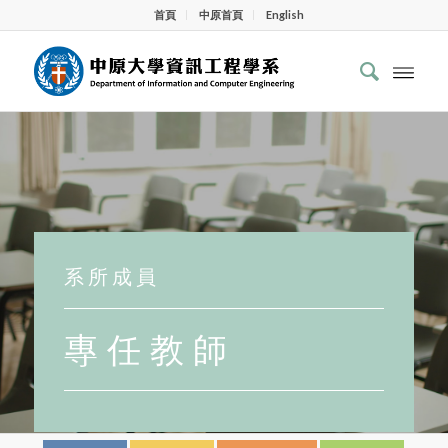
首頁
中原首頁
English
系 所 成 員
專 任 教 師