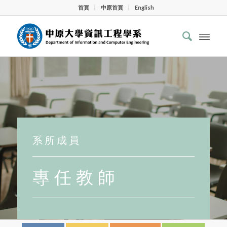
首頁
中原首頁
English
系 所 成 員
專 任 教 師