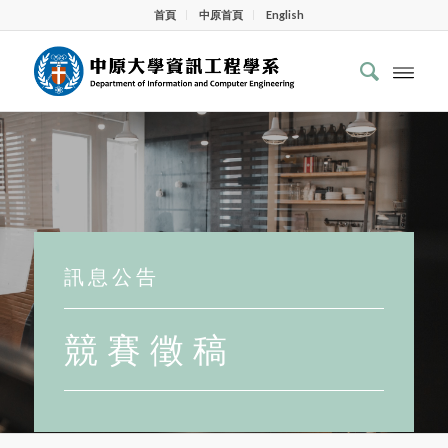
首頁
中原首頁
English
訊 息 公 告
競 賽 徵 稿