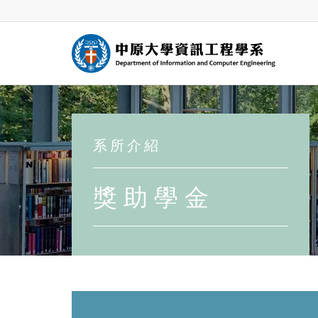
系 所 介 紹
獎 助 學 金